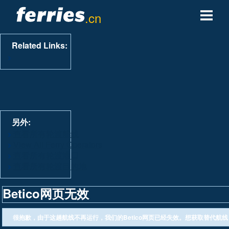
.cn
轮渡公司
Related Links:
轮渡目的地
轮渡航线
轮渡港口
另外:
查看所有轮渡航线
View All Ferry Operators
管理预定
查看所有轮渡港口
查看所有轮渡目的地
Betico网页无效
很抱歉，由于这趟航线不再运行，我们的Betico网页已经失效。想获取替代航