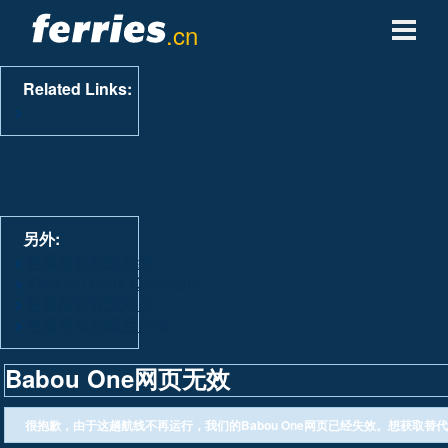
.cn
轮渡公司
Related Links:
轮渡目的地
轮渡航线
轮渡港口
另外:
查看所有轮渡航线
View All Ferry Operators
管理预定
查看所有轮渡港口
查看所有轮渡目的地
Babou One网页无效
很抱歉，由于这趟航线不再运行，我们的Babou One网页已经失效。想获取替