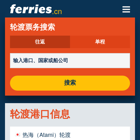
.cn
轮渡公司
轮渡票务搜索
轮渡目的地
往返
单程
轮渡航线
轮渡港口
搜索
管理预定
轮渡港口信息
热海（Atami）轮渡