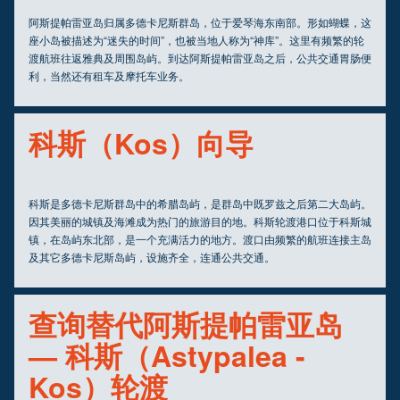
阿斯提帕雷亚岛归属多德卡尼斯群岛，位于爱琴海东南部。形如蝴蝶，这
座小岛被描述为“迷失的时间”，也被当地人称为“神库”。这里有频繁的轮
渡航班往返雅典及周围岛屿。到达阿斯提帕雷亚岛之后，公共交通胃肠便
利，当然还有租车及摩托车业务。
科斯（Kos）向导
科斯是多德卡尼斯群岛中的希腊岛屿，是群岛中既罗兹之后第二大岛屿。
因其美丽的城镇及海滩成为热门的旅游目的地。科斯轮渡港口位于科斯城
镇，在岛屿东北部，是一个充满活力的地方。渡口由频繁的航班连接主岛
及其它多德卡尼斯岛屿，设施齐全，连通公共交通。
查询替代阿斯提帕雷亚岛
— 科斯（Astypalea -
Kos）轮渡