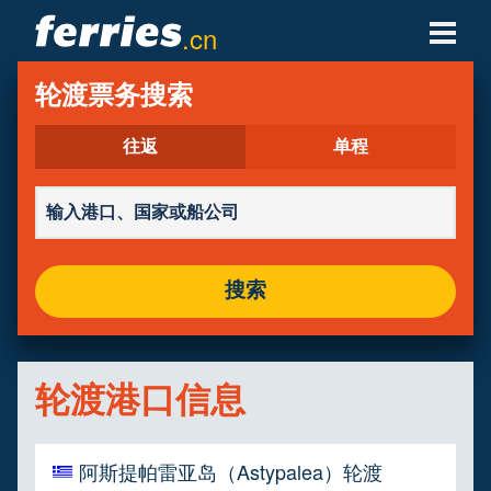
.cn
轮渡公司
轮渡票务搜索
轮渡目的地
往返
单程
轮渡航线
轮渡港口
搜索
管理预定
轮渡港口信息
阿斯提帕雷亚岛（Astypalea）轮渡