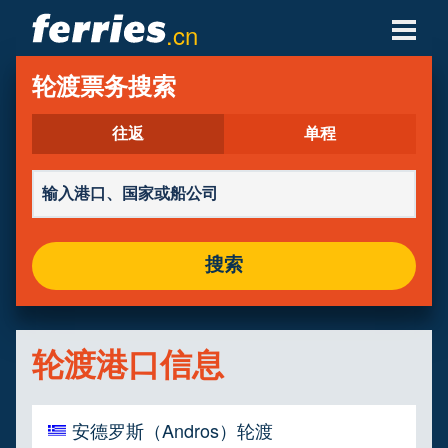
.cn
轮渡公司
轮渡票务搜索
轮渡目的地
往返
单程
轮渡航线
轮渡港口
搜索
管理预定
轮渡港口信息
安德罗斯（Andros）轮渡