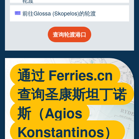
轮渡
前往Glossa (Skopelos)的轮渡
查询轮渡港口
通过 Ferries.cn
查询圣康斯坦丁诺
斯（Agios
Konstantinos）