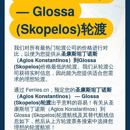
— Glossa
(Skopelos)轮渡
我们对所有最热门轮渡公司的价格进行对
比，以便为您提供从
圣康斯坦丁诺斯
（Agios Konstantinos）到Glossa
价格最低的轮渡。我们从轮渡公
(Skopelos)
司获得实时信息，因此能为您提供适合您需
求的理想轮渡。
通过 Ferries.cn，预定您的
圣康斯坦丁诺斯
（Agios Konstantinos） — Glossa
出乎意料的容易！有关从圣
(Skopelos)轮渡
康斯坦丁诺斯（Agios Konstantinos）到
Glossa (Skopelos)轮渡航线及其替代航线信
息如下，然后从上方轮渡票务搜索中选择您
理想的轮渡航班！