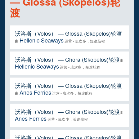
— Glossa (Skopelos)轮
渡
沃洛斯（Volos） — Glossa (Skopelos)轮渡
Hellenic Seaways
由
运营 - 班次多，短途航程
沃洛斯（Volos） — Chora (Skopelos)轮渡
由
Hellenic Seaways
运营 - 班次多，短途航程
沃洛斯（Volos） — Glossa (Skopelos)轮渡
Anes Ferries
由
运营 - 班次多，短途航程
沃洛斯（Volos） — Chora (Skopelos)轮渡
由
Anes Ferries
运营 - 班次少，长途航程
沃洛斯（Volos） — Glossa (Skopelos)轮渡