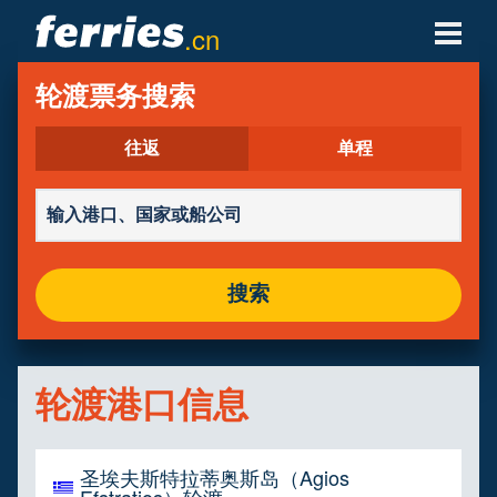
.cn
轮渡公司
轮渡票务搜索
轮渡目的地
往返
单程
轮渡航线
轮渡港口
搜索
管理预定
轮渡港口信息
圣埃夫斯特拉蒂奥斯岛（Agios